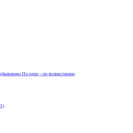
о убыванию
По цене - по возрастанию
1)