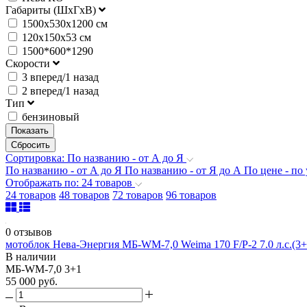
Габариты (ШхГхВ)
1500х530х1200 см
120х150х53 см
1500*600*1290
Скорости
3 вперед/1 назад
2 вперед/1 назад
Тип
бензиновый
Сортировка: По названию - от А до Я
По названию - от А до Я
По названию - от Я до А
По цене - п
Отображать по: 24 товаров
24 товаров
48 товаров
72 товаров
96 товаров
0 отзывов
мотоблок Нева-Энергия МБ-WM-7,0 Weima 170 F/P-2 7.0 л.с.(3+
В наличии
МБ-WM-7,0 3+1
55 000 руб.