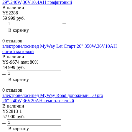
29",240W,36V10.4AH графитовый
В наличии
YS2286
59 999 руб.
В корзину
0 отзывов
электровелосипед MyWay Let Старт 26",350W,36V10AH
синий матовый
В наличии
YS-9674 matt 80%
49 999 руб.
В корзину
0 отзывов
электровелосипед MyWay Road дорожный 1.0 pro
26",240W,36V20AH темно-зеленый
В наличии
YS2813-1
57 900 руб.
В корзину