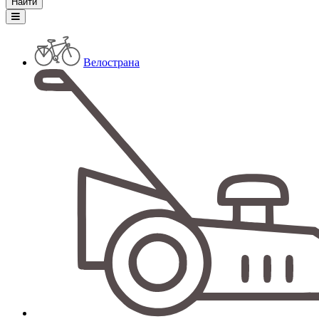
Велострана