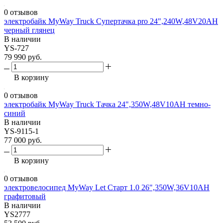
0 отзывов
электробайк MyWay Truck Супертачка pro 24",240W,48V20AH
черный глянец
В наличии
YS-727
79 990 руб.
В корзину
0 отзывов
электробайк MyWay Truck Тачка 24",350W,48V10AH темно-
синий
В наличии
YS-9115-1
77 000 руб.
В корзину
0 отзывов
электровелосипед MyWay Let Старт 1.0 26",350W,36V10AH
графитовый
В наличии
YS2777