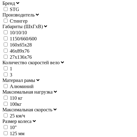
Бренд
STG
Производитель
Стингер
Габариты (ШхГхВ)
10/10/10
1150/660/600
160х65х28
46х89х76
27x136x76
Количество скоростей вело
1
3
Материал рамы
Алюминий
Максимальная нагрузка
110 кг
100кг
Максимальная скорость
25 км/ч
Размер колеса
10"
125 мм