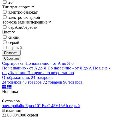
20"
Тип транспорта
электро-самокат
электро-складной
Тормоза задние/передние
барабан/барабан
Цвет
синий
серый
черный
Сортировка: По названию - от А до Я
По названию - от А до Я
По названию - от Я до А
По цене -
по убыванию
По цене - по возрастанию
Отображать по: 24 товаров
24 товаров
48 товаров
72 товаров
96 товаров
Новинка
0 отзывов
электробайк Бриз 10" Es-C 48V13Ah серый
В наличии
22.05.004.000 серый