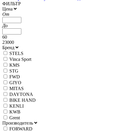
ФИЛЬТР
Цена
От
До
60
23000
Бренд
STELS
Vinca Sport
KMS
STG
FWD
GIYO
MITAS
DAYTONA
BIKE HAND
KENLI
KWB
Grent
Производитель
FORWARD