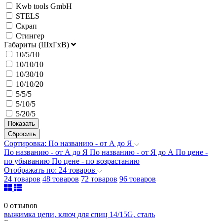
Kwb tools GmbH
STELS
Скрап
Стингер
Габариты (ШхГхВ)
10/5/10
10/10/10
10/30/10
10/10/20
5/5/5
5/10/5
5/20/5
Сортировка: По названию - от А до Я
По названию - от А до Я
По названию - от Я до А
По цене -
по убыванию
По цене - по возрастанию
Отображать по: 24 товаров
24 товаров
48 товаров
72 товаров
96 товаров
0 отзывов
выжимка цепи, ключ для спиц 14/15G, сталь