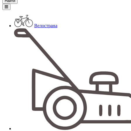
Велострана