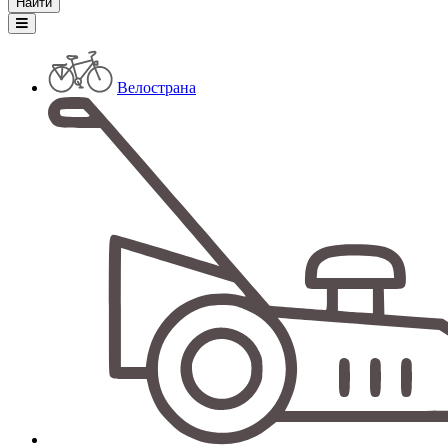
Велострана