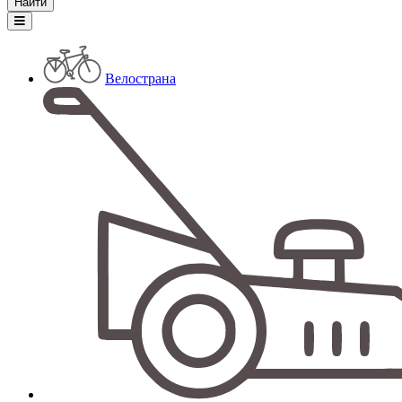
Велострана