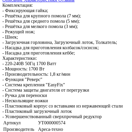
Комплектация:
- Фиксирующая гайка;
- Решётка для крупного помола (7 мм);
- Решётка для среднего помола (5 мм);
- Решётка для мелкого помола (3 мм);
- Режущий нож;
- Шнек;
- Загрузочная горловина, Загрузочный лоток, Толкатель;
- Насадка для приготовления колбасок/сосисок;
- Насадка для приготовления кеббе;
Характеристики:
- 220-240В 50Гц 1700 Ватт
- Мощность: 1700 Вт
- Производительность: 1,8 кг/мин
- Функция "Реверс"
- Система крепления "EasyFix"
- Система защиты двигателя от перегрузки
- Ручка для переноски
- Нескользящие ножки
- Пластиковый корпус со вставками из нержавеющей стали
- Пластиковый загрузочный лоток
- Усовершенствованный сверхпрочный редуктор
Артикул
УТ000000574
Производитель
Ареса-техно