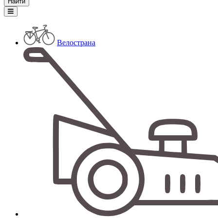
Велострана